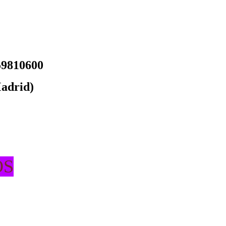
9810600
Madrid)
OS