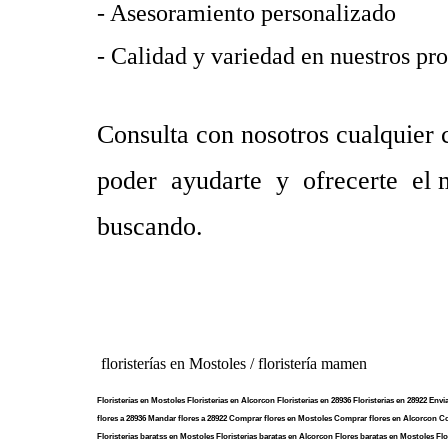
- Asesoramiento personalizado
- Calidad y variedad en nuestros pr
Consulta con nosotros cualquier 
poder ayudarte y ofrecerte el m
buscando.
floristerías en Mostoles / floristería mamen
Floristerías en Mostoles Floristerias en Alcorcon Floristerias en 28936 Floristerias en 28922 Env
flores a 28936 Mandar flores a 28922 Comprar flores en Mostoles Comprar flores en Alcorcon C
Floristerias baratss en Mostoles Floristerias baratas en Alcorcon Flores baratas en Mostoles Fl