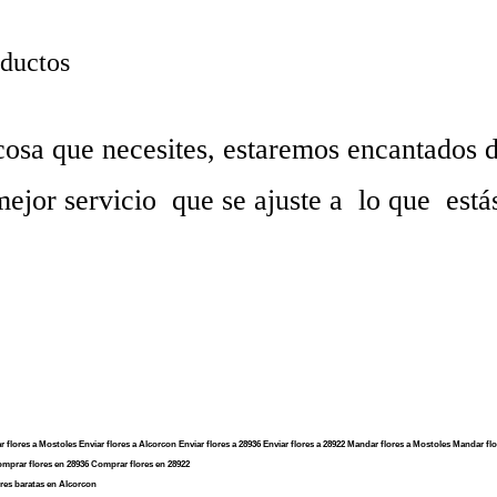
oductos
cosa que necesites, estaremos encantados 
ejor servicio que se ajuste a lo que est
iar flores a Mostoles Enviar flores a Alcorcon Enviar flores a 28936 Enviar flores a 28922 Mandar flores a Mostoles Mandar f
omprar flores en 28936 Comprar flores en 28922
ores baratas en Alcorcon