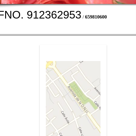
12362953
/
659810600